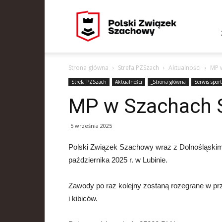
PZSzach
Strona główna
Strefa PZSzach
Aktualności
MP w
Strefa PZSzach
Aktualności
_Strona główna
Serwis spor
MP w Szachach S
5 września 2025
Polski Związek Szachowy wraz z Dolnośląskim
października 2025 r. w Lubinie.
Zawody po raz kolejny zostaną rozegrane w pr
i kibiców.