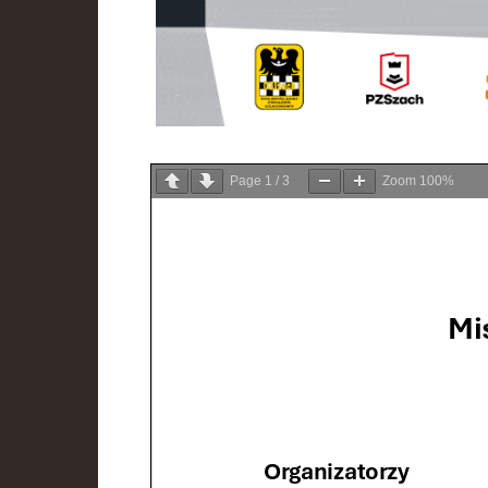
Page
1
/
3
Zoom
100%