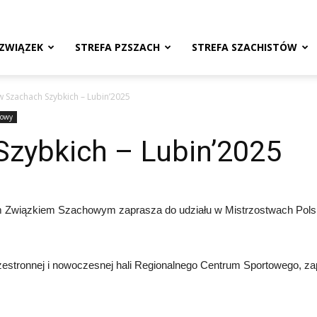
ZWIĄZEK
STREFA PZSZACH
STREFA SZACHISTÓW
 Szachach Szybkich – Lubin’2025
towy
zybkich – Lubin’2025
 Związkiem Szachowym zaprasza do udziału w Mistrzostwach Polsk
zestronnej i nowoczesnej hali Regionalnego Centrum Sportowego, z