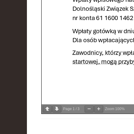
Page
1
/
3
Zoom
100%