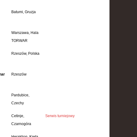
Batumi, Gruzja
Warszawa, Hala
TORWAR
Rzeszów, Polska
har
Rzeszów
Pardubice,
Czechy
Cetinje,
Serwis turniejowy
Czarnogóra
Heraklion, Kreta,