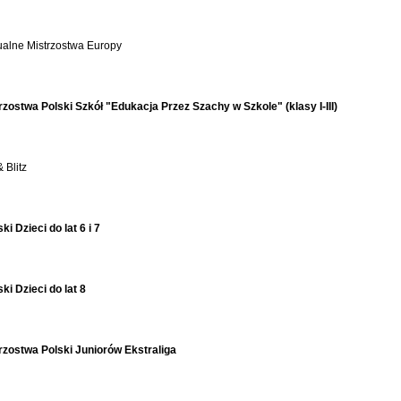
ualne Mistrzostwa Europy
ostwa Polski Szkół "Edukacja Przez Szachy w Szkole" (klasy I-III)
 Blitz
i Dzieci do lat 6 i 7
ki Dzieci do lat 8
zostwa Polski Juniorów Ekstraliga