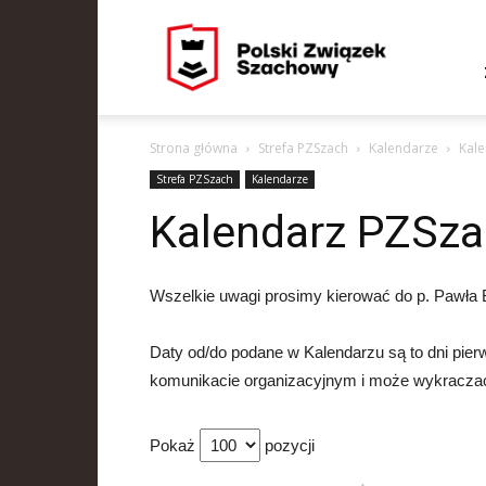
PZSzach
Strona główna
Strefa PZSzach
Kalendarze
Kal
Strefa PZSzach
Kalendarze
Kalendarz PZSza
Wszelkie uwagi prosimy kierować do p. Pawła
Daty od/do podane w Kalendarzu są to dni pier
komunikacie organizacyjnym i może wykraczać
Pokaż
pozycji