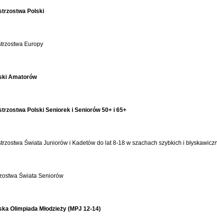
strzostwa Polski
strzostwa Europy
lski Amatorów
trzostwa Polski Seniorek i Seniorów 50+ i 65+
trzostwa Świata Juniorów i Kadetów do lat 8-18 w szachach szybkich i błyskawicz
zostwa Świata Seniorów
ska Olimpiada Młodzieży (MPJ 12-14)