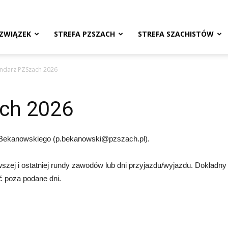
ZWIĄZEK
STREFA PZSZACH
STREFA SZACHISTÓW
endarz PZSzach 2026
ch 2026
 Bekanowskiego (p.bekanowski@pzszach.pl).
wszej i ostatniej rundy zawodów lub dni przyjazdu/wyjazdu. Dokład
 poza podane dni.